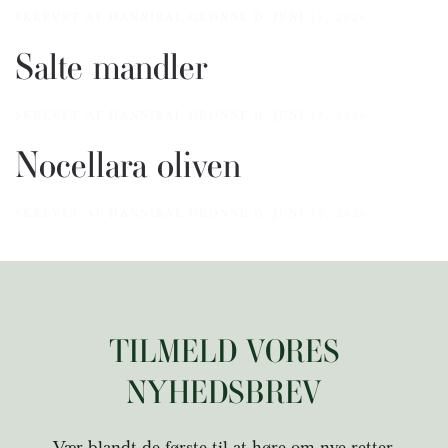
SKREVET AF
HANNIBAL GRØNNE
D.
JUNI 15, 2026
.
Salte mandler
SKREVET AF
HANNIBAL GRØNNE
D.
JUNI 15, 2026
.
Nocellara oliven
SKREVET AF
HANNIBAL GRØNNE
D.
JUNI 15, 2026
.
TILMELD VORES
NYHEDSBREV
V
ær blandt de første til at høre om nye retter,