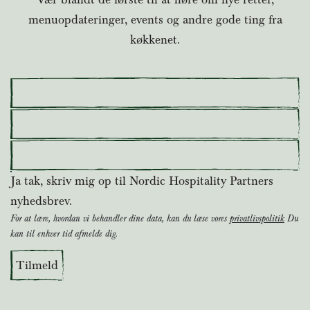
menuopdateringer, events og andre gode ting fra
køkkenet.
Section
Fornavn
*
Efternavn
*
Email
Ja tak, skriv mig op til Nordic Hospitality Partners
*
nyhedsbrev.
For at lære, hvordan vi behandler dine data, kan du læse vores
privatlivspolitik
Du
kan til enhver tid afmelde dig.
Tilmeld