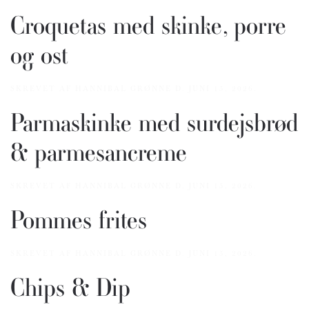
Croquetas med skinke, porre
og ost
SKREVET AF
HANNIBAL GRØNNE
D.
JUNI 15, 2026
.
Parmaskinke med surdejsbrød
& parmesancreme
SKREVET AF
HANNIBAL GRØNNE
D.
JUNI 15, 2026
.
Pommes frites
SKREVET AF
HANNIBAL GRØNNE
D.
JUNI 15, 2026
.
Chips & Dip