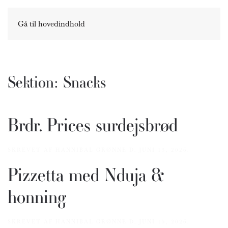
Gå til hovedindhold
Sektion:
Snacks
Brdr. Prices surdejsbrød
SKREVET AF
HANNIBAL GRØNNE
D.
JUNI 15, 2026
.
Pizzetta med Nduja &
honning
SKREVET AF
HANNIBAL GRØNNE
D.
JUNI 15, 2026
.